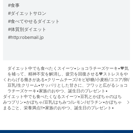
#食事
#ダイエットサロン
#食べてやせるダイエット
#体質別ダイエット
#http:robemail.jp
ダイエット中でも食べたくスイーツ•ショコラチーズケーキ•🧡気
を補って、精神不安を解消し、疲労を回復させる🧡ストレスをや
わらげる働きがある•クリームチーズ/キビ砂糖/小麦粉/ココア/卵/
豆乳/生クリーム•️サッパリとした甘さに、フワッと広がるショコ
ラチーズケーキ•家族のおやつ、誕生日のプレゼント•
ダイエット中でも食べたくなるスイーツ•豆乳とかぼちゃのはち
みつプリン•かぼちゃ/豆乳/はちみつ/レモン/ゼラチン•️かぼちゃ
まるごと、栄養満点!!•家族のおやつ、誕生日のプレゼント•