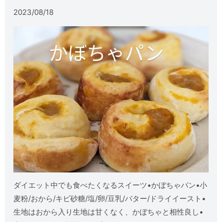
2023/08/18
ダイエット中でも食べたくなるスイーツ•かぼちゃパン•小
麦粉/おから/キビ砂糖/塩/卵/豆乳/バター/ドライイースト•️
生地はおから入り️生地は甘くなく、かぼちゃと相性良し•