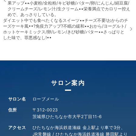
果アップ••小麦粉/全粒粉/キビ砂糖/バター/卵/にんじん/絹豆腐/
クリームチーズ/レモン汁/生クリーム••️栄養満点でカロリー控え
めで、あっさりしている。
ダイエット中でも食べたくなるスイーツ••チーズ不要!おからのチ
ーズケーキ風••?免疫力アップ?不眠の緩和••おから/ヨーグルト/
ホットケーキミックス/卵/レモン/きび砂糖/バター••️さっぱりと
した味で、罪悪感なし!••
サロン案内
サロン名
ローブメール
住所
〒312-0023
茨城県ひたちなか市大平2丁目11-6
アクセス
ひたちなか海浜鉄道湊線 金上駅より車で3分、
JR常磐線 / ひたちなか海浜鉄道湊線 勝田駅より