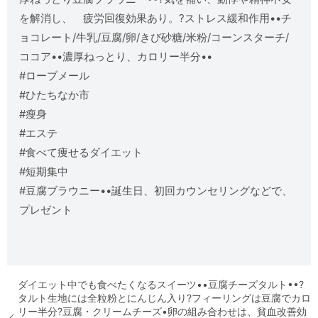
を解消し、 疲労回復効果あり。?ストレス緩和作用••チ
ョコレート/牛乳/豆腐/卵/きび砂糖/米粉/コーンスターチ/
ココア••️濃厚ねっとり、カロリー半分••
#ローブメール
#ひたちなか市
#瘦身
#エステ
#食べて痩せるダイエット
#短期集中
#豆腐ブラウニー••誕生日、初回カウンセリングなどで、
プレゼント
ダイエット中でも食べたくなるスイーツ••豆腐チーズタルト••?
タルト生地には全粒粉とにんじん入り?フィーリングは豆腐でカロ
リー半分?豆腐・クリームチーズ•卵の組み合わせは、貧血改善効