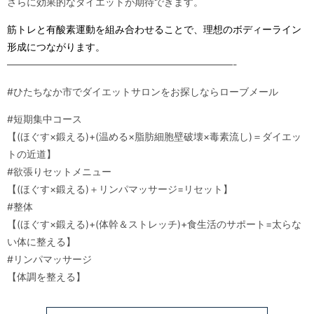
さらに効果的なダイエットが期待できます。
筋トレと有酸素運動を組み合わせることで、理想のボディーライン
形成につながります。
———————————————————————-
#ひたちなか市でダイエットサロンをお探しならローブメール
#短期集中コース
【(ほぐす×鍛える)+(温める×脂肪細胞壁破壊×毒素流し)＝ダイエッ
トの近道】
#欲張りセットメニュー
【(ほぐす×鍛える)＋リンパマッサージ=リセット】
#整体
【(ほぐす×鍛える)+(体幹＆ストレッチ)+食生活のサポート=太らな
い体に整える】
#リンパマッサージ
【体調を整える】