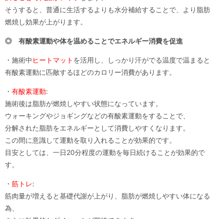
そうすると、普通に生活するよりも水分補給することで、より脂肪
燃焼し効果が上がります。
◎ 有酸素運動や体を温めることでエネルギー消費を促進
・施術中
ヒートマット
を活用し、しっかり汗がでる温度で温まると
有酸素運動に匹敵するほどのカロリー消費があります。
・
有酸素運動
:
施術後は脂肪が燃焼しやすい状態になっています。
ウォーキングやジョギングなどの有酸素運動をすることで、
分解された脂肪をエネルギーとして消費しやすくなります。
この間に意識して運動を取り入れることが効果的です。
目安としては、一日20分程度の運動を毎日続けることが効果的で
す。
・
筋トレ
:
筋肉量が増えると基礎代謝が上がり、脂肪が燃焼しやすい体になる
為、