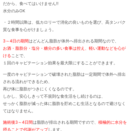
だから、食べてはいけません!!
水分のみOK
・２時間以降は、低カロリーで消化の良いものを選び、高タンパク
質な食事を心がけましょう。
3～4日の期間
はどんどん脂肪が体外へ排出される期間なので、
お酒・脂肪分・塩分・糖分の多い食事は控え、軽い運動などを心が
ける
ことで、
１回のキャビテーション効果を最大限にすることができます。
一度のキャビテーションで破壊された脂肪は一定期間で体外へ排出
される流れができるため、
再び体に脂肪がつきにくくなるのです。
しかし、安心しきって不規則な食生活をし続けるのは、
せっかく脂肪が減った体に脂肪を貯めこむ生活となるので避けなく
てはなりません。
施術後3～4日間
は脂肪が排出される期間ですので、
積極的に水分を
摂ることで代謝がアップ
します。