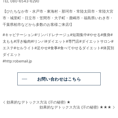
TEL 080-6543-6290
【ひたちなか市・水戸市・東海村・那珂市・常陸太田市・常陸大宮
市・城里町・日立市・笠間市・大子町・鹿嶋市・福島県いわき市・
千葉県柏市などから多数のお客様ご来店!】
#キャビテーション#リンパドレナージュ#短期集中#やせる#痩身#
太もも#浮き輪肉#lリンパ#ダイエット#専門店#ダイエットサロン#
エステ#セルライト#足やせ#食事#食べてやせるダイエット#体質別
ダイエット
#http:robemail.jp
お問い合わせはこちら
効果的なデトックス方法 (汗の秘密) ★
効果的なデトックス方法 (汗の秘密) ★★★