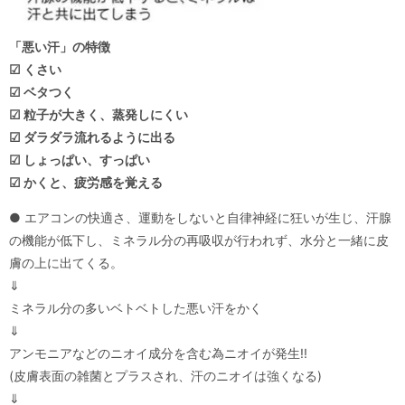
「悪い汗」の特徴
☑ くさい
☑ ベタつく
☑ 粒子が大きく、蒸発しにくい
☑ ダラダラ流れるように出る
☑ しょっぱい、すっぱい
☑ かくと、疲労感を覚える
● エアコンの快適さ、運動をしないと自律神経に狂いが生じ、汗腺
の機能が低下し、ミネラル分の再吸収が行われず、水分と一緒に皮
膚の上に出てくる。
⇓
ミネラル分の多いベトベトした悪い汗をかく
⇓
アンモニアなどのニオイ成分を含む為ニオイが発生!!
(皮膚表面の雑菌とプラスされ、汗のニオイは強くなる)
⇓