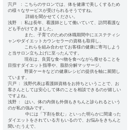
宍戸 : こちらのサロンでは、体を健康で美しくするため
の様々なサービスが受けられるそうですね。
詳細を聞かせてください。
浅野 : 私は長年、看護師として働いていて、訪問看護な
ども手がけてきました。
また、子育てのための休職期間中にエステティシ
ャンやダイエットカウンセラーの資格も取得し、
これらを組み合わせてお客様の健康に寄与しよう
と当サロン立ち上げに至ったんです。
現在は、良質な食べ物を食べながら瘦せることを
目指すダイエット指導や、脂肪分解マッサージ、
野菜ケーキなどの健康レシピの提供を軸に展開し
ています。
宍戸 : 浅野代表は看護師資格をお持ちということで、お
客さんとしては安心して体のことを相談できるのが嬉しい
ですよね。
浅野 : はい。体の内側も外側もきちんと診られるという
のが私の強みです。
中には「下剤を飲む」といった明らかに間違った
ダイエットをされている方もいるので、お悩みをきちんと
聞いたうえで、